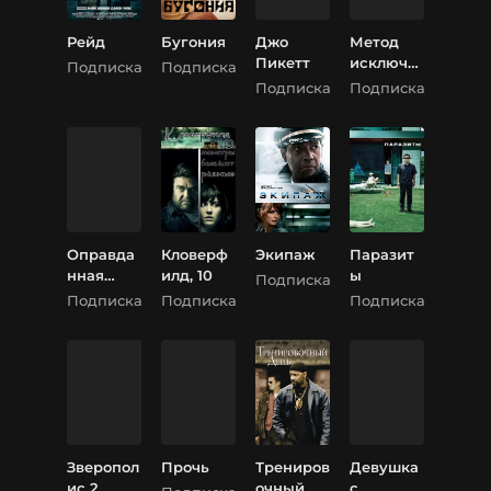
Рейд
Бугония
Джо
Метод
Пикетт
исключе
Подписка
Подписка
ния
Подписка
Подписка
Оправда
Кловерф
Экипаж
Паразит
нная
илд, 10
ы
Подписка
жестокос
Подписка
Подписка
Подписка
ть
Зверопол
Прочь
Трениров
Девушка
ис 2
очный
с