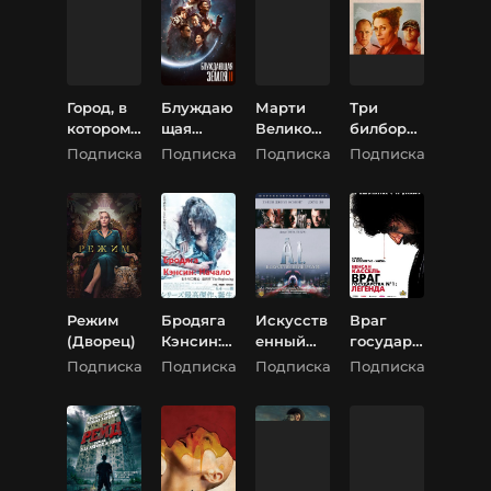
Город, в
Блуждаю
Марти
Три
котором
щая
Великоле
билборд
меня нет
Земля 2
пный
а на
Подписка
Подписка
Подписка
Подписка
границе
Эббинга,
Миссури
Режим
Бродяга
Искусств
Враг
(Дворец)
Кэнсин:
енный
государс
Начало
разум
тва №1:
Подписка
Подписка
Подписка
Подписка
(Искусст
легенда
венный
интеллек
т)