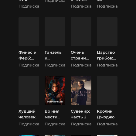
Подписка
день
татуиров
Подписка
Подписка
Подписка
кой
дракона
Финес и
Ганзель
Очень
Царство
Ферб:
и
странны
грибов:
Покорен
Гретель:
е дела
Паутина
Подписка
Подписка
Подписка
Подписка
ие
Миссия
(Загадоч
жизни
второго
«Спящая
ные
измерен
красавиц
события)
ия
а»
(5 Сезон)
Худший
Во имя
Сувенир:
Кролик
человек
мести
Часть 2
Джоджо
на свете
(Моё
Подписка
Подписка
Подписка
Подписка
имя)