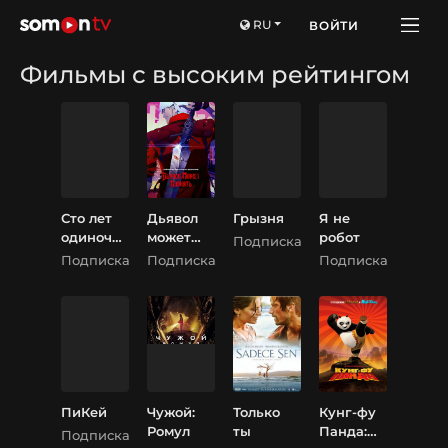
RU
ВОЙТИ
Фильмы с высоким рейтингом
Сто лет
Дьявол
Грызня
Я не
одиночес
может
робот
Подписка
тва
плакать
Подписка
Подписка
Подписка
ПиКей
Чужой:
Только
Кунг-фу
Ромул
ты
Панда:
Подписка