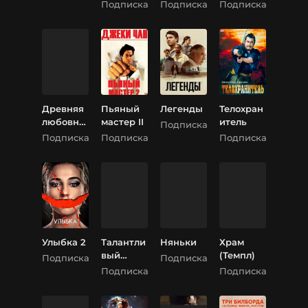
Трилогия
Подписка
Подписка
Подписка
Древняя
Пьяный
Легенды
Телохран
любовна
мастер II
итель
Подписка
я поэзия
Подписка
Подписка
Подписка
Улыбка 2
Талантли
Няньки
Храм
вый
(Темпл)
Подписка
Подписка
мистер
Подписка
Подписка
Рипли