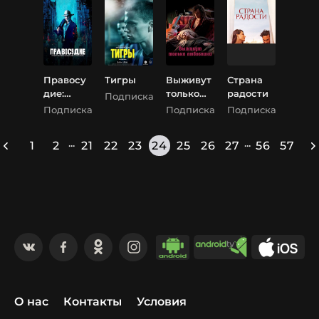
Правосу
Тигры
Выживут
Страна
дие:
только
радости
Подписка
Первобы
любовни
Подписка
Подписка
Подписка
тный
ки
город
...
...
1
2
21
22
23
24
25
26
27
56
57
О нас
Контакты
Условия