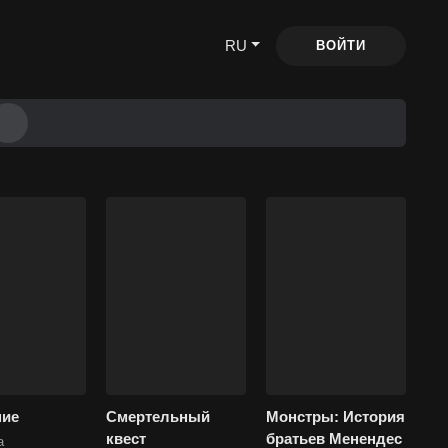
RU
ВОЙТИ
ние
Смертельный
Монстры: История
квест
братьев Менендес
а