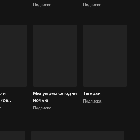
Подписка
Подписка
 и
Мы умрем сегодня
Тегеран
кое
ночью
Подписка
ение
а
Подписка