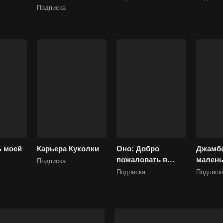
Подписка
ь моей
Карьера Куколки
Оно: Добро
Джамбо
пожаловать в
малень
Подписка
Дерри
привид
Подписка
Подписк