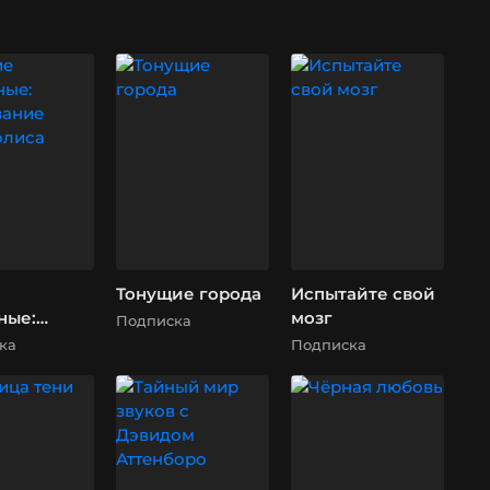
Тонущие города
Испытайте свой
ные:
мозг
Подписка
вание
ка
Подписка
олиса