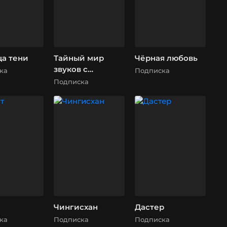
ца тени
Тайный мир
Чёрная любовь
звуков с
ка
Подписка
Дэвидом
Подписка
Аттенборо
Чингисхан
Дастер
ка
Подписка
Подписка