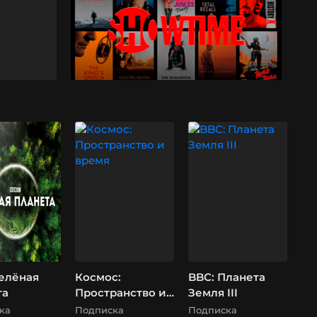
Зелёная
Космос:
BBC: Планета
та
Пространство и
Земля III
время
ка
Подписка
Подписка