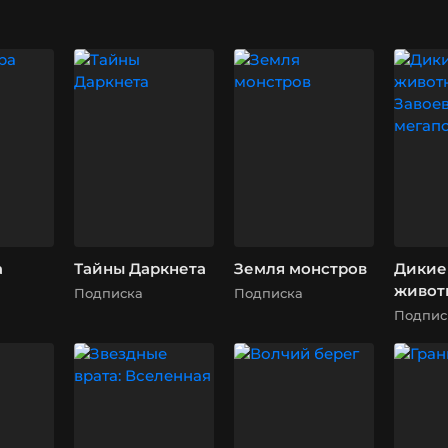
а
Тайны Даркнета
Земля монстров
Дикие
живот
Подписка
Подписка
Завое
Подпис
мегап