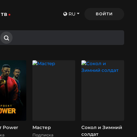
RU
ВОЙТИ
ТВ
т Power
Мастер
Сокол и Зимний
солдат
ка
Подписка