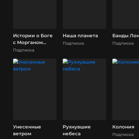
Истории о Боге
Наша планета
Банды Ло
с Морганом
Подписка
Подписка
Фриманом
Подписка
Унесенные
Рухнувшие
Колония
ветром
небеса
Подписка