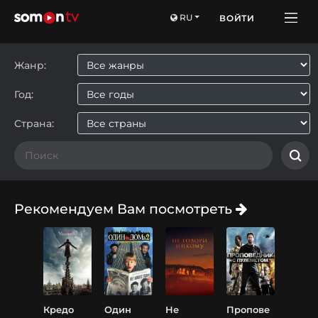
RU
ВОЙТИ
Жанр:
Год:
Страна:
Рекомендуем Вам посмотреть
Кредо
Один
Не
Пропове