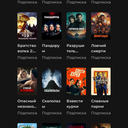
монахин
елю
Подписка
Подписка
Подписка
Подписка
и
Братство
Пандору
Разруши
Ловчий
волка 2:
м
тель
смерти
Возвращ
миров
Подписка
Подписка
Подписка
Подписка
ение
оборотня
Опасный
Скалолаз
Взвести
Славные
незнаком
ы
курки
парни
ец
Подписка
Подписка
Подписка
Подписка