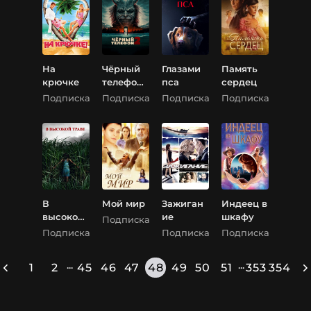
На
Чёрный
Глазами
Память
крючке
телефон
пса
сердец
2
Подписка
Подписка
Подписка
Подписка
В
Мой мир
Зажиган
Индеец в
высокой
ие
шкафу
Подписка
траве
Подписка
Подписка
Подписка
...
...
1
2
45
46
47
48
49
50
51
353
354