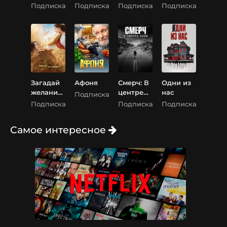
на (4
реальнос
Подписка
Подписка
Подписка
Подписка
Сезон)
ти
Загадай
Афоня
Смерч: В
Одни из
желание
центре
нас
Подписка
/ Все
бури
Подписка
Подписка
Подписка
твои
желания
Самое интересное
исполнят
ся