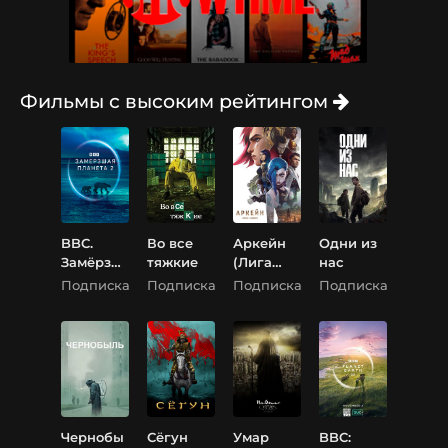
Фильмы с высоким рейтингом
BBC.
Во все
Аркейн
Одни из
Замёрзш
тяжкие
(Лига
нас
ая
Легенд)
Подписка
Подписка
Подписка
Подписка
планета
2
Чернобы
Сёгун
Умар
BBC: