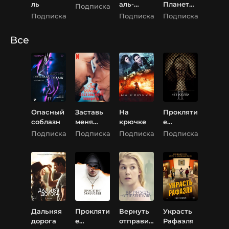
ль
аль-
Планета
Подписка
Фарук -
Земля III
Подписка
Подписка
Подписка
Умар ибн
аль-
Все
Хаттаб
Опасный
Заставь
На
Прокляти
соблазн
меня
крючке
е
поверить
монахин
Подписка
Подписка
Подписка
Подписка
и 2
Дальняя
Прокляти
Вернуть
Украсть
дорога
е
отправит
Рафаэля