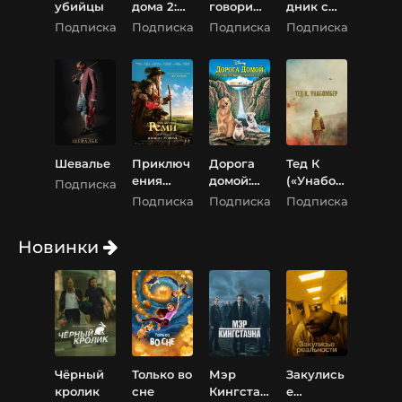
убийцы
дома 2:
говори
дник с
Затерянн
никому
пулемето
Подписка
Подписка
Подписка
Подписка
ый в
м
Нью-
Йорке
Шевалье
Приключ
Дорога
Тед К
ения
домой:
(«Унабом
Подписка
Реми
Невероят
бер»)
Подписка
Подписка
Подписка
ное
путешест
Новинки
вие
Чёрный
Только во
Мэр
Закулись
кролик
сне
Кингстау
е