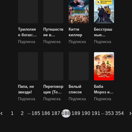
Трилогия
Путешеств
Китти
Бесстраш
о богах:
ие в
киллер
ные
Царство
Вифлеем
летуны
Подписка
Подписка
Подписка
Подписка
бурь
Папа, не
Переговор
Белый
Баба
звезди!
щик (Торг,
список
Мороз и
Переговор
тайна
Подписка
Подписка
Подписка
Подписка
ы)
Нового
года
...
...
1
2
185
186
187
188
189
190
191
353
354