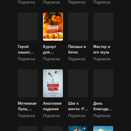
моя
(Бастард)
велению
Подписка
Подписка
Подписка
Подписка
любовь
Герой
Курорт
Папаша в
Мастер и
наших
для
бегах
его муза
снов
ныряльщ
Подписка
Подписка
Подписка
Подписка
иков на
Красном
море
Мятежная
Анатомия
Шаг к
День
Луна,
падения
мечте: Раз
благодаре
часть 1:
и
ния
Подписка
Подписка
Подписка
Подписка
Дитя огня
навсегда