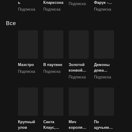
ь
Кларксона
Фарук -
Подписка
Умар ибн
Подписка
Подписка
Подписка
аль-
Хаттаб
Все
Маэстро
В паутине
Золотой
Демоны
конвой
дома
Подписка
Подписка
(Золотой
Гарретов
Подписка
Подписка
транспорт
) /
Крупный
Санта
Меч
По
улов
Клаус,
короля
щучьему