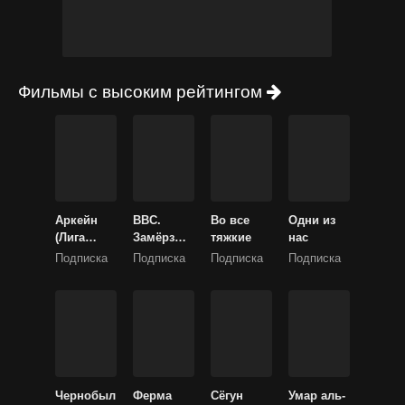
Фильмы с высоким рейтингом
Аркейн
BBC.
Во все
Одни из
(Лига
Замёрзша
тяжкие
нас
Легенд)
я планета
Подписка
Подписка
Подписка
Подписка
2
Чернобыл
Ферма
Сёгун
Умар аль-