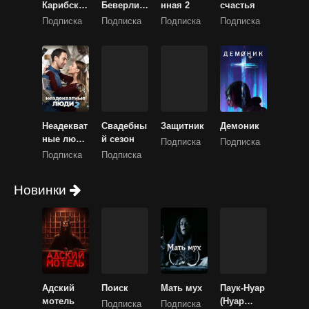
Карибског
Беверли
нная 2
счастья
о моря:
Хиллз
Подписка
Подписка
Подписка
Подписка
Прокляти
е Черной
жемчужин
ы
Неадекват
Свадебны
Защитник
Демоник
ные люди
й сезон
Подписка
Подписка
2
Подписка
Подписка
Новинки
Адский
Поиск
Мать мух
Паук-Нуар
мотель
(Нуар
Подписка
Подписка