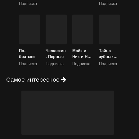
версия)
Подписка
Подписка
По-
Челюскин
Майк и
Тайна
братски
. Первые
Ник и Ник
зубных
и Элис
фей
Подписка
Подписка
Подписка
Подписка
Самое интересное