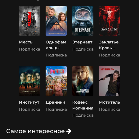
Месть
Однофам
Этернавт
Заклятье.
ильцы
Кровь
Подписка
Подписка
экзорцис
Подписка
Подписка
та
Институт
Драники
Кодекс
Мститель
молчания
Подписка
Подписка
Подписка
Подписка
Самое интересное