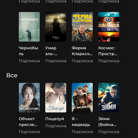
Подписка
Подписка
Подписка
Подписка
планета
2
Чернобы
Умар
Ферма
Космос:
ль
аль-
Кларксон
Простра
Фарук -
а
нство и
Подписка
Подписка
Подписка
Подписка
Умар ибн
время
аль-
Все
Хаттаб
Объект
Поцелуй
Я -
Эйми
преследо
медведь
(Война
Подписка
вания
Эйми)
Подписка
Подписка
Подписка
(Цель)