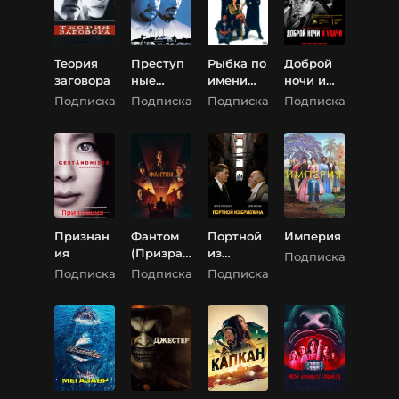
Теория
Преступ
Рыбка по
Доброй
заговора
ные
имени
ночи и
связи
Ванда
удачи
Подписка
Подписка
Подписка
Подписка
Признан
Фантом
Портной
Империя
ия
(Призрак
из
Подписка
)
Бруклин
Подписка
Подписка
Подписка
а