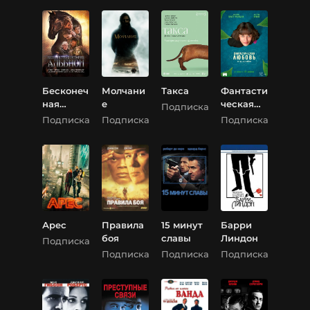
Бесконеч
Молчани
Такса
Фантасти
ная
е
ческая
Подписка
история.
любовь и
Подписка
Подписка
Подписка
Альбион
где ее
найти
Арес
Правила
15 минут
Барри
боя
славы
Линдон
Подписка
Подписка
Подписка
Подписка