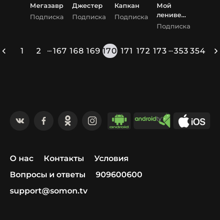
Мегазавр
Джестер
Капкан
Мой
ленивец-
Подписка
Подписка
Подписка
убийца
Подписка
...
...
1
2
167
168
169
170
171
172
173
353
354
О нас
Контакты
Условия
Вопросы и ответы
909600600
support@somon.tv
×