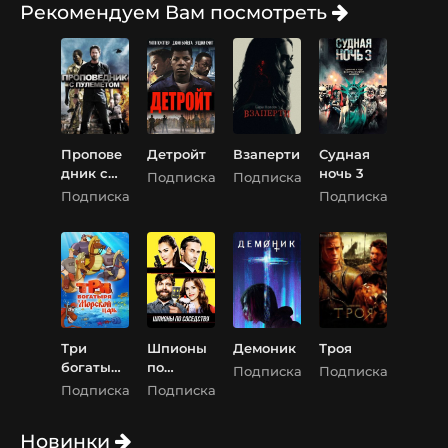
Рекомендуем Вам посмотреть
Пропове
Детройт
Взаперти
Судная
дник с
ночь 3
Подписка
Подписка
пулемето
Подписка
Подписка
м
Три
Шпионы
Демоник
Троя
богатыря
по
Подписка
Подписка
и
соседств
Подписка
Подписка
Морской
у
царь
Новинки