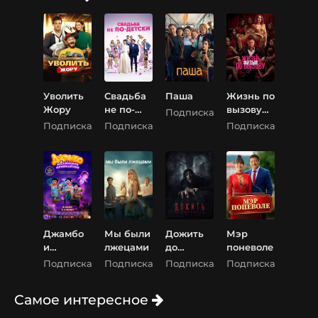
Уволить
Свадьба
Паша
Жизнь по
Жору
не по-
вызову
Подписка
детски
(+18).
Подписка
Подписка
Подписка
Фильм
Джамбо
Мы были
Дожить
Мэр
и
лжецами
до
поневоле
маленько
рассвета
Подписка
Подписка
Подписка
Подписка
е
привиде
Самое интересное
ние