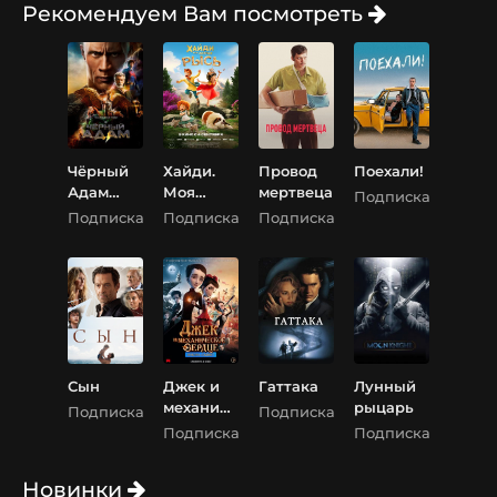
Рекомендуем Вам посмотреть
Чёрный
Хайди.
Провод
Поехали!
Адам
Моя
мертвеца
Подписка
(RHS)
хитрая
Подписка
Подписка
Подписка
рысь
Сын
Джек и
Гаттака
Лунный
механиче
рыцарь
Подписка
Подписка
ское
Подписка
Подписка
сердце
Новинки