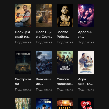
Полицей
Неспящи
Золото
Идеальн
ский из
е в Сеуле
Рейна
ая
Беверли-
(Одиноки
(Золотой
зависимо
Подписка
Подписка
Подписка
Подписка
Хиллз:
е в
инкассат
сть
Аксель
Сеуле)
ор)
Фоули
Смотрите
Выживш
Список
Игра
ли
ие.
подозрев
джентль
Бетонная
аемых
менов
Подписка
Подписка
Подписка
Подписка
утопия
(Могильн
(Долгая
ик) /
игра)