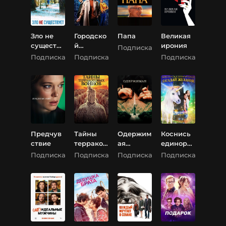
Зло не
Городско
Папа
Великая
существу
й
ирония
Подписка
ет
охотник
Подписка
Подписка
Подписка
Предчув
Тайны
Одержим
Коснись
ствие
терракот
ая
единорог
овых
(Дьяволь
а и
Подписка
Подписка
Подписка
Подписка
воинов
ская
загадай
баня)
желание