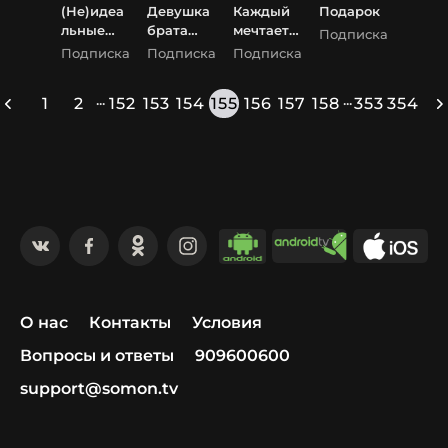
(Не)идеа
Девушка
Каждый
Подарок
льные
брата
мечтает о
Подписка
мужчины
(Последн
собаке
Подписка
Подписка
Подписка
ий
выходно
...
...
1
2
152
153
154
155
156
157
158
353
354
й
Стеллы)
О нас
Контакты
Условия
Вопросы и ответы
909600600
support@somon.tv
×