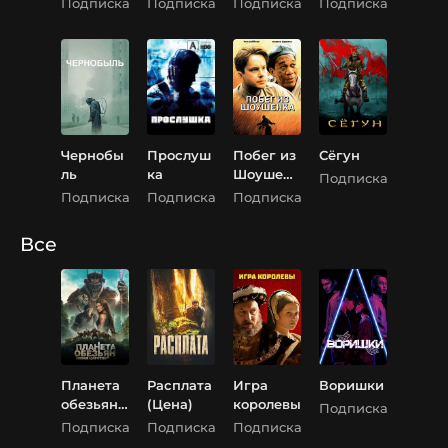
Подписка
Подписка
Подписка
Подписка
планета
2
Чернобы
Прослуш
Побег из
Сёгун
ль
ка
Шоушенк
Подписка
а
Подписка
Подписка
Подписка
Все
Планета
Расплата
Игра
Воришки
обезьян:
(Цена)
королевы
Подписка
Новое
Подписка
Подписка
Подписка
царство