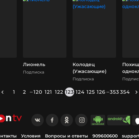
Лионель
Колодец
Похищ
(Ужасающие)
однок
Подписка
Подписка
Подпис
...
...
1
2
120
121
122
123
124
125
126
353
354
нтакты
Условия
Вопросы и ответы
909600600
suppor