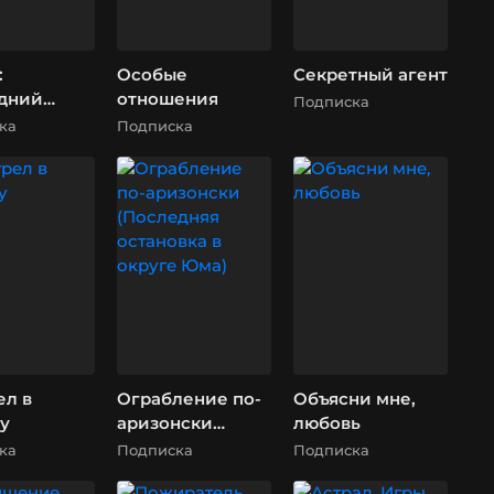
:
Особые
Секретный агент
дний
отношения
Подписка
ка
Подписка
ел в
Ограбление по-
Объясни мне,
у
аризонски
любовь
(Последняя
ка
Подписка
Подписка
остановка в