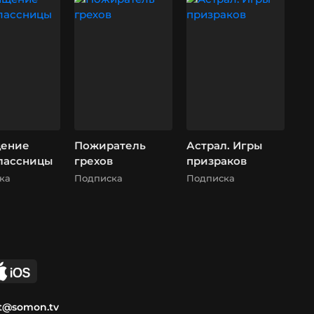
округе Юма)
ение
Пожиратель
Астрал. Игры
лассницы
грехов
призраков
ка
Подписка
Подписка
t@somon.tv