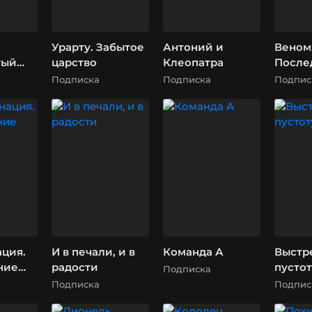
Урарту. Забытое
Антоний и
Веном
тый
царство
Клеопатра
После
танец
Подписка
Подписка
Подпис
ция.
И в печали, и в
Команда А
Выстр
ние
радости
пустот
Подписка
Подписка
Подпис