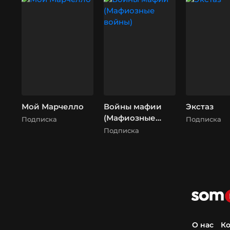
Мой Марчелло
Войны мафии
Экстаз
(Мафиозные
Подписка
Подписка
войны)
Подписка
О нас
Ко