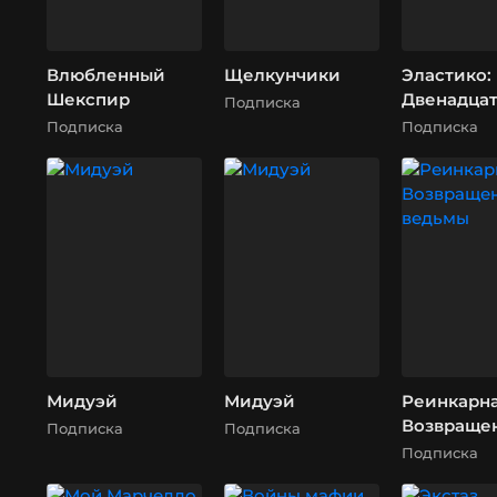
Влюбленный
Щелкунчики
Эластико:
Шекспир
Двенадца
Подписка
игрок
Подписка
Подписка
Мидуэй
Мидуэй
Реинкарна
Возвраще
Подписка
Подписка
ведьмы
Подписка