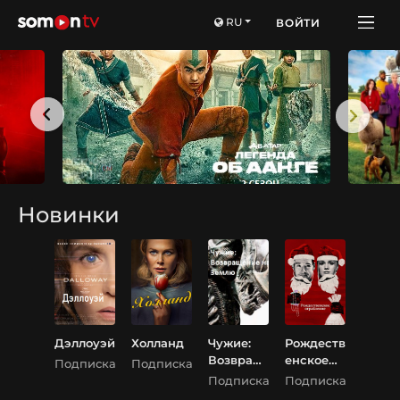
RU
ВОЙТИ
Новинки
Дэллоуэй
Холланд
Чужие:
Рождеств
Возвращ
енское
Подписка
Подписка
ение на
ограблен
Подписка
Подписка
Землю
ие