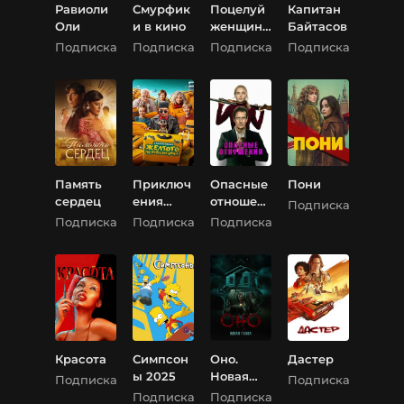
Равиоли
Смурфик
Поцелуй
Капитан
Оли
и в кино
женщин
Байтасов
ы-паука
Подписка
Подписка
Подписка
Подписка
Память
Приключ
Опасные
Пони
сердец
ения
отношен
Подписка
желтого
ия
Подписка
Подписка
Подписка
чемоданч
ика
Красота
Симпсон
Оно.
Дастер
ы 2025
Новая
Подписка
Подписка
глава
Подписка
Подписка