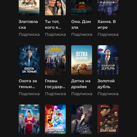
Златовла
Ты тот,
Оно. Дом
Ханна. В
ска
кого я
зла
игре
люблю
Подписка
Подписка
Подписка
Подписка
Охота за
Главы
Детка на
Золотой
тенью
государс
драйве
дубль
(Край
тв
Подписка
Подписка
Подписка
Подписка
тени)