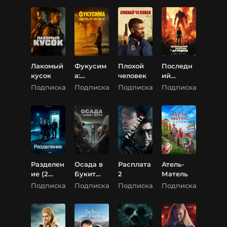
Лакомый
Фукусим
Плохой
Последн
кусок
а:
человек
ий
Ядерный
охотник
Подписка
Подписка
Подписка
Подписка
кошмар
на
демонов
Разделен
Осада в
Расплата
Атель-
ие (2
Букит
2
Матель
Сезон)
Дури
Подписка
Подписка
Подписка
Подписка
(Осада
школы
Торн)