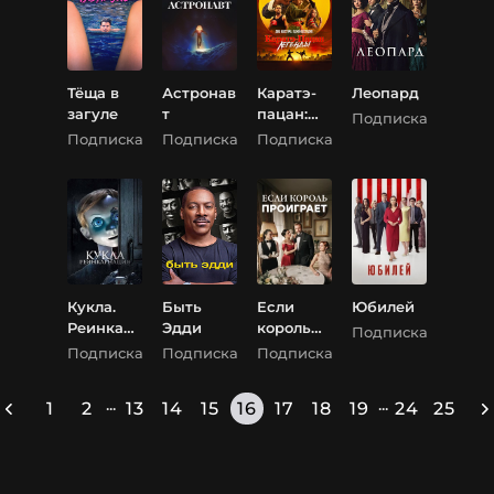
Тёща в
Астронав
Каратэ-
Леопард
загуле
т
пацан:
Подписка
Легенды
Подписка
Подписка
Подписка
Кукла.
Быть
Если
Юбилей
Реинкар
Эдди
король
Подписка
нация
проиграе
Подписка
Подписка
Подписка
т
...
...
1
2
13
14
15
16
17
18
19
24
25