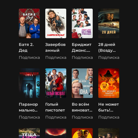
Батя 2.
Завербов
Бриджит
28 дней
Дед
анный
Джонс.
(Воздушн
Без ума
ый змей)
Подписка
Подписка
Подписка
Подписка
от
мальчиш
ки
Паранор
Голый
Во всём
Не может
мальное
пистолет
виновата
быть!
явление.
она
или
Подписка
Подписка
Подписка
Подписка
Сеул
приключ
ения
Забавы